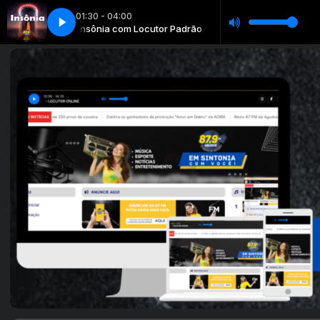
01:30 - 04:00
or Padrão
Insônia com Locutor Padrão