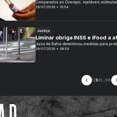
Comparados ao Ozempic, injetáveis estimulam
29/07/2026 • 15:54
Justiça
Liminar obriga INSS e iFood a
Juíza da Bahia determinou medidas para pro
29/07/2026 • 08:59
1
2
3
4
5
...
188