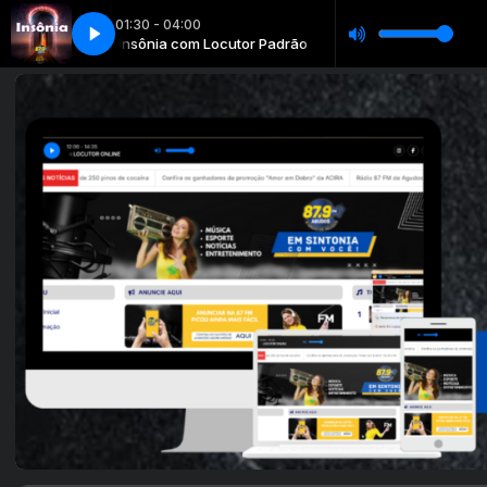
01:30 - 04:00
or Padrão
Insônia com Locutor Padrão