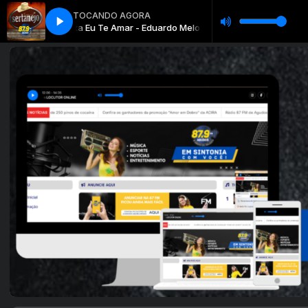
TOCANDO AGORA
pe Oficial
 Prateado
Especial Sertanejo com Prateado
Deixa Eu Te Amar - Eduardo Melo Clipe Oficial