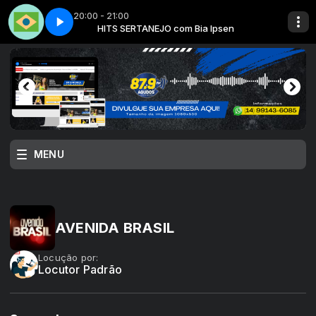
20:00 - 21:00
 Bia Ipsen
 1
HITS SERTANEJO com Bia Ipsen
Made in Brazil - Parte 1
MENU
AVENIDA BRASIL
Locução por:
Locutor Padrão