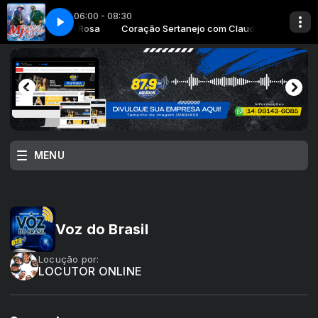
06:00 - 08:30
ejo com Claudio Rosa
s頒ico - Homens
Coração Sertanejo com Claudio Rosa
Milionario e Jos頒ico - Homens
MENU
Voz do Brasil
Locução por:
LOCUTOR ONLINE