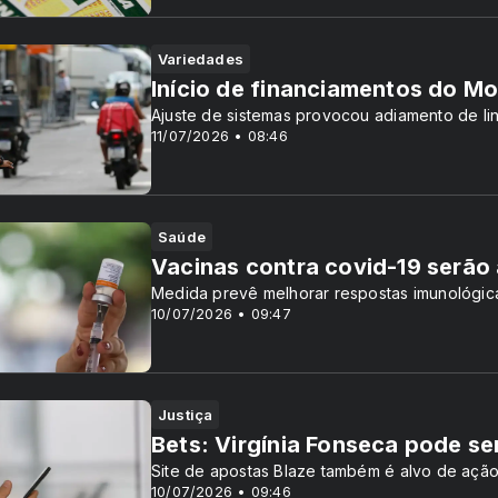
Variedades
Início de financiamentos do Mov
Ajuste de sistemas provocou adiamento de li
11/07/2026 • 08:46
Saúde
Vacinas contra covid-19 serão 
Medida prevê melhorar respostas imunológic
10/07/2026 • 09:47
Justiça
Bets: Virgínia Fonseca pode se
Site de apostas Blaze também é alvo de aç
10/07/2026 • 09:46