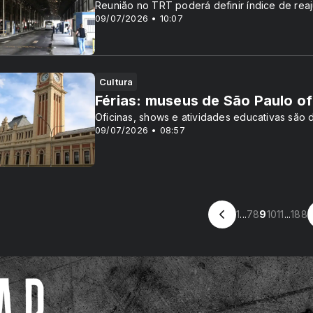
Reunião no TRT poderá definir índice de reaj
09/07/2026 • 10:07
Cultura
Férias: museus de São Paulo o
Oficinas, shows e atividades educativas são
09/07/2026 • 08:57
1
...
7
8
9
10
11
...
188