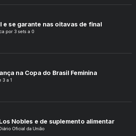
l e se garante nas oitavas de final
ca por 3 sets a 0
ança na Copa do Brasil Feminina
 3 a 1
 Los Nobles e de suplemento alimentar
iário Oficial da União