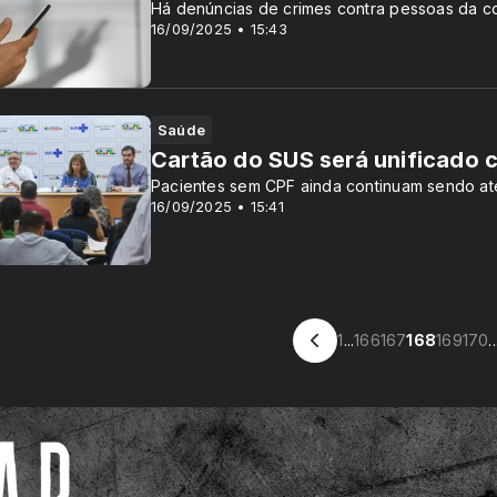
Há denúncias de crimes contra pessoas da c
16/09/2025 • 15:43
Saúde
Cartão do SUS será unificado 
Pacientes sem CPF ainda continuam sendo at
16/09/2025 • 15:41
1
...
166
167
168
169
170
..