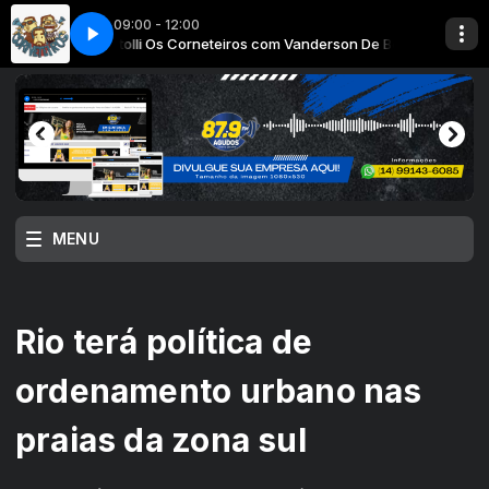
09:00 - 12:00
 Era Radio (youtube)
son De Bortolli
Os Corneteiros com Vanderson De Bortolli
Viagem 87 com Alex Silva
HORIZONTE AZUL (Cover Trance Remix 2026) - Gol
MENU
Rio terá política de
ordenamento urbano nas
praias da zona sul