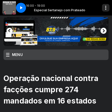
16:00 - 19:00
Prateado
nan e Ray
Especial Sertanejo com Prateado
Maior Que o Oceano - Renan e Ray
MENU
Operação nacional contra
facções cumpre 274
mandados em 16 estados