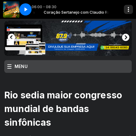
06:00 - 08:30
TARIA ROGERIO PASSARINI
 Claudio Rosa
 Paulo Corrêa
Coração Sertanejo com Claudio Rosa
Tempo de Reflexão com Paulo Corrêa
22 - CHITAOZINHO E XORORO - PAGO DOBRA
MENU
Rio sedia maior congresso
mundial de bandas
sinfônicas