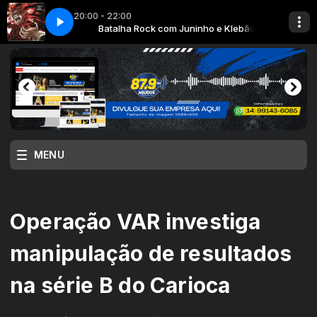
20:00 - 22:00
ho e Klebão
VH BATALHA ROCK
Batalha Rock com Juninho e Klebão
MENU
Operação VAR investiga
manipulação de resultados
na série B do Carioca