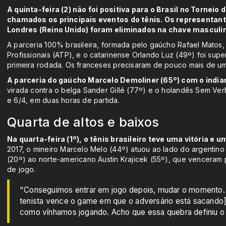
A quinta-feira (2) não foi positiva para o Brasil no Torn
chamados os principais eventos do tênis. Os representant
Londres (Reino Unido) foram eliminados na chave masculin
A parceria 100% brasileira, formada pelo gaúcho Rafael Matos
Profissionais (ATP), e o catarinense Orlando Luz (49º) foi supe
primeira rodada. Os franceses precisaram de pouco mais de u
A parceria do gaúcho Marcelo Demoliner (65º) com o indian
virada contra o belga Sander Gillé (77º) e o holandês Sem V
e 6/4, em duas horas de partida.
Quarta de altos e baixos
Na quarta-feira (1º), o tênis brasileiro teve uma vitória e
2017, o mineiro Marcelo Melo (44º) atuou ao lado do argentino 
(20º) ao norte-americano Austin Krajicek (55º), que venceram
de jogo.
"Conseguimos entrar em jogo depois, mudar o momento. 
tenista vence o game em que o adversário está sacand
como vínhamos jogando. Acho que essa quebra definiu o f