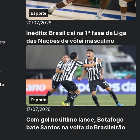
Esporte
i
-
20/07/2026
Inédito: Brasil cai na 1ª fase da Liga
das Nações de vôlei masculino
cês
g
tá
Esporte
17/07/2026
Com gol no último lance, Botafogo
bate Santos na volta do Brasileirão