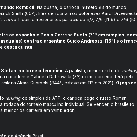
ernando Romboli.
Na quarta, o carioca, número 83 do mundo,
atrick Smith (60º). Eles derrotaram os poloneses Karol Drzewieck
 2
sets
a 1, com emocionantes parciais de 5/7, 7/6 (11-9) e 7/6 (10
ntre os espanhóis Pablo Carreno Busta (71º em simples, sem
 duplas) contra o argentino Guido Andreozzi (16º) e o fran
de desta quinta.
 Stefani no torneio feminino.
A paulista, número sete do
rankin
 a canadense Gabriela Dabrowski (3ª) como parceira, terá pela
 a chilena Alexa Guarachi (844ª, esteve em 11º em 2021).
O jogo es
 do
ranking
de simples da ATP, o carioca pega o russo Roman
ira rodada do torneio masculino individual. Se vencer, o brasileiro
 a melhor da carreira em Wimbledon.
ção
da Agência Brasil.