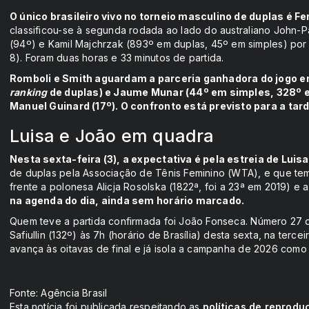
O único brasileiro vivo no torneio masculino de duplas é F
classificou-se à segunda rodada ao lado do australiano John-P
(94º) e Kamil Majchrzak (893º em duplas, 45º em simples) por
8). Foram duas horas e 33 minutos de partida.
Romboli e Smith aguardam a parceria ganhadora do jogo e
ranking
de duplas) e Jaume Munar (44º em simples, 328º em
Manuel Guinard (17º). O confronto está previsto para a tar
Luisa e João em quadra
Nesta sexta-feira (3), a expectativa é pela estreia de Luisa
de duplas pela Associação de Tênis Feminino (WTA), e que tem
frente a polonesa Alicja Rosolska (1822ª, foi a 23ª em 2019) e
na agenda do dia, ainda sem horário marcado.
Quem teve a partida confirmada foi João Fonseca. Número 27
Safiullin (132º) às 7h (horário de Brasília) desta sexta, na terce
avança às oitavas de final e já isola a campanha de 2026 como
Fonte: Agência Brasil
Esta notícia foi publicada respeitando as
políticas de reprodu