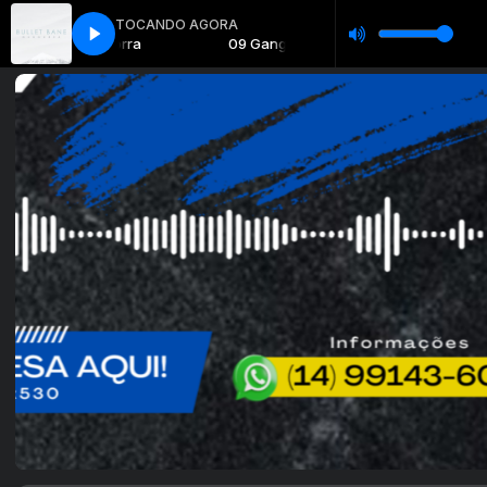
TOCANDO AGORA
special Sertanejo com Prateado
09 Gangorra
09 Gangorra
Especial Sertanejo com Prateado