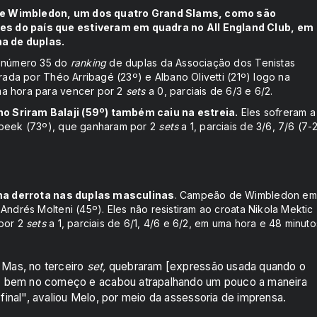
eio de Wimbledon, um dos quatro Grand Slams, como são
es do país que estiveram em quadra no All England Club, em
a de duplas.
, número 35 do
ranking
de duplas da Associação dos Tenistas
rada por Théo Arribagé (23º) e Albano Olivetti (21º) logo na
ma hora para vencer por 2
sets
a 0, parciais de 6/3 e 6/2.
o Sriram Balaji (59º) também caiu na estreia.
Eles sofreram a
erbeek (73º), que ganharam por 2
sets
a 1, parciais de 3/6, 7/6 (7-
 uma derrota nas duplas masculinas
. Campeão de Wimbledon em
Andrés Molteni (45º). Eles não resistiram ao croata Nikola Mektic
 por 2
sets
a 1, parciais de 6/1, 4/6 e 6/2, em uma hora e 48 minuto
Mas, no terceiro
set,
quebraram [expressão usada quando o
o] bem no começo e acabou atrapalhando um pouco a maneira
inal", avaliou Melo, por meio da assessoria de imprensa.