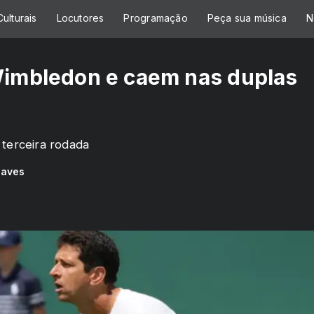
ulturais
Locutores
Programação
Peça sua música
N
 Wimbledon e caem nas duplas
 terceira rodada
haves