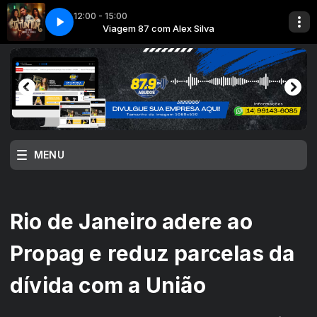
12:00 - 15:00
va
a Ipsen
040 - Tit㳠- Flores
Viagem 87 com Alex Silva
HITS SERTANEJO com Bia Ipsen
MENU
Rio de Janeiro adere ao
Propag e reduz parcelas da
dívida com a União