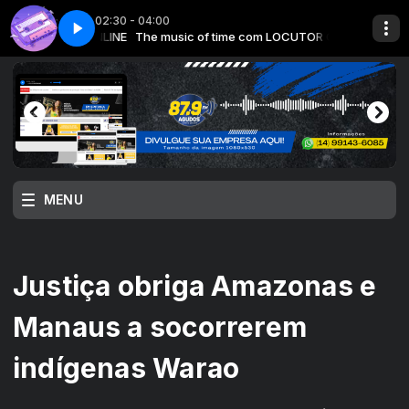
02:30 - 04:00
m LOCUTOR ONLINE
te 1
om Locutor Padrão
The music of time com LOCUTOR ONLINE
The music of time - Parte 1
TOP FIVE ANOS 2000 com Locutor Padrão
MENU
Justiça obriga Amazonas e
Manaus a socorrerem
indígenas Warao