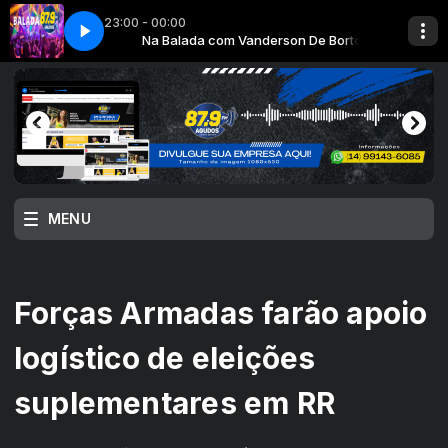
23:00 - 00:00
 De Bortolli
Na Balada com Vanderson De Bortolli
Jo㯠Rubin - You REMIX
MENU
Forças Armadas farão apoio
logístico de eleições
suplementares em RR