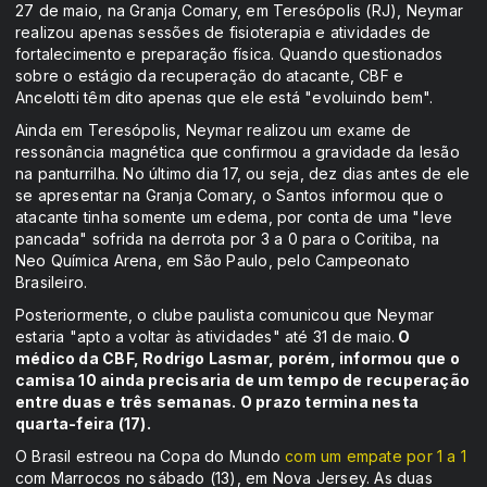
27 de maio, na Granja Comary, em Teresópolis (RJ), Neymar
realizou apenas sessões de fisioterapia e atividades de
fortalecimento e preparação física. Quando questionados
sobre o estágio da recuperação do atacante, CBF e
Ancelotti têm dito apenas que ele está "evoluindo bem".
Ainda em Teresópolis, Neymar realizou um exame de
ressonância magnética que confirmou a gravidade da lesão
na panturrilha. No último dia 17, ou seja, dez dias antes de ele
se apresentar na Granja Comary, o Santos informou que o
atacante tinha somente um edema, por conta de uma "leve
pancada" sofrida na derrota por 3 a 0 para o Coritiba, na
Neo Química Arena, em São Paulo, pelo Campeonato
Brasileiro.
Posteriormente, o clube paulista comunicou que Neymar
estaria "apto a voltar às atividades" até 31 de maio.
O
médico da CBF, Rodrigo Lasmar, porém, informou que o
camisa 10 ainda precisaria de um tempo de recuperação
entre duas e três semanas. O prazo termina nesta
quarta-feira (17).
O Brasil estreou na Copa do Mundo
com um empate por 1 a 1
com Marrocos no sábado (13), em Nova Jersey. As duas