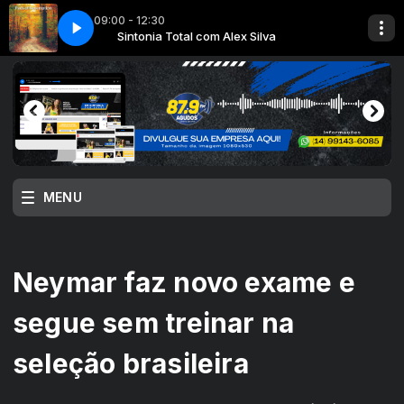
09:00 - 12:30
ta 5 DE DEZEMBRO
va
Sintonia Total com Alex Silva
1 TEMPO DE REFLEXÏ PARTE 2 quinta 5 DE DEZEMBRO
MENU
Neymar faz novo exame e
segue sem treinar na
seleção brasileira