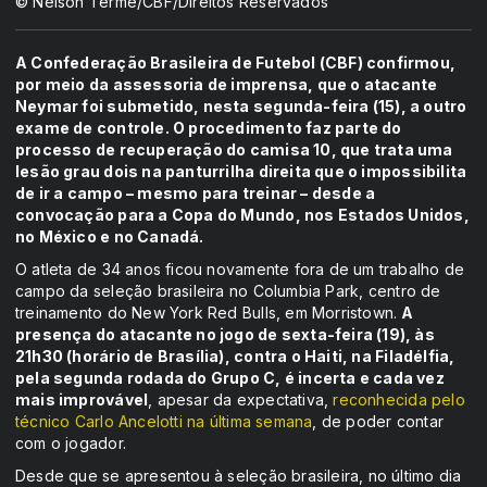
© Nelson Terme/CBF/Direitos Reservados
A Confederação Brasileira de Futebol (CBF) confirmou,
por meio da assessoria de imprensa, que o atacante
Neymar foi submetido, nesta segunda-feira (15), a outro
exame de controle. O procedimento faz parte do
processo de recuperação do camisa 10, que trata uma
lesão grau dois na panturrilha direita que o impossibilita
de ir a campo – mesmo para treinar – desde a
convocação para a Copa do Mundo, nos Estados Unidos,
no México e no Canadá.
O atleta de 34 anos ficou novamente fora de um trabalho de
campo da seleção brasileira no Columbia Park, centro de
treinamento do New York Red Bulls, em Morristown.
A
presença do atacante no jogo de sexta-feira (19), às
21h30 (horário de Brasília), contra o Haiti, na Filadélfia,
pela segunda rodada do Grupo C, é incerta e cada vez
mais improvável
, apesar da expectativa,
reconhecida pelo
técnico Carlo Ancelotti na última semana
, de poder contar
com o jogador.
Desde que se apresentou à seleção brasileira, no último dia