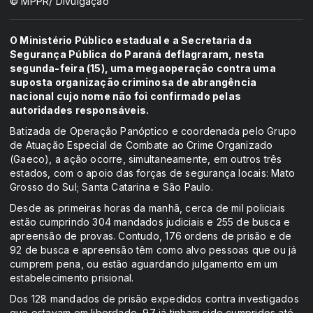
© MPPR/ Divulgação
O Ministério Público estadual e a Secretaria da
Segurança Pública do Paraná deflagraram, nesta
segunda-feira (15), uma megaoperação contra uma
suposta organização criminosa de abrangência
nacional cujo nome não foi confirmado pelas
autoridades responsáveis.
Batizada de Operação Panóptico e coordenada pelo Grupo
de Atuação Especial de Combate ao Crime Organizado
(Gaeco), a ação ocorre, simultaneamente, em outros três
estados, com o apoio das forças de segurança locais: Mato
Grosso do Sul; Santa Catarina e São Paulo.
Desde as primeiras horas da manhã, cerca de mil policiais
estão cumprindo 304 mandados judiciais e 255 de busca e
apreensão de provas. Contudo, 176 ordens de prisão e de
92 de busca e apreensão têm como alvo pessoas que ou já
cumprem pena, ou estão aguardando julgamento em um
estabelecimento prisional.
Dos 128 mandados de prisão expedidos contra investigados
que estavam em liberdade, 97 já tinham sido cumpridos até