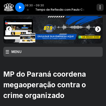
08:30 - 09:30
RTE 1 SEM DATA PERDÏ
m Paulo Corrêa
 Silva
Tempo de Reflexão com Paulo Corrêa
Sintonia Total com Alex Silva
1 TEMPO DE REFLEXÏ TERǁ PARTE 1 SEM DATA PERDÏ
MENU
MP do Paraná coordena
megaoperação contra o
crime organizado