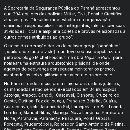
A Secretaria da Segurança Pública do Paraná acrescentou
que 204 equipes das polícias Militar, Civil, Penal e Científica
atuaram para “desarticular a estrutura da organização
criminosa, responsabilizar seus integrantes, interromper suas
atividades ilícitas e ampliar a coleta de provas relacionadas a
outros crimes atribuídos ao grupo”.
O nome da operação deriva da palavra grega “panóptico”
(aquilo onde tudo é visto), que teve seu uso popularizado
pelo sociólogo Michel Foucault, na obra
Vigiar e Punir
, para
nomear uma estrutura arquitetônica prisional de onde
agentes de segurança conseguem monitorar os presos,
mantendo-os sob vigilância permanente e onipresente.
No Paraná, onde se cumpre a maioria das ordens judiciais,
os mandados estão sendo executados em 34 municípios:
Astorga, Arapoti, Candói, Cascavel, Cianorte, Cruzeiro do
Oeste, Curitiba, Foz do Iguaçu, Francisco Beltrão, Guaíra,
Guarapuava, Irati, Jandaia do Sul, Laranjeiras do Sul, Loanda,
Londrina, Manoel Ribas, Maringá, Nova Londrina, Paraíso do
Norte, Paranavaí, Paranacity, Piraquara, Ponta Grossa,
Porecatu, Prudentópolis, Roncador, Santo Antônio da Platina,
São José dos Pinhais, Sarandi, Sengés, Telêmaco Borba,