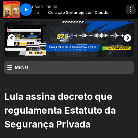
06:00 - 08:30
om Claudio Rosa
a
01 - Viola Cabocla
Coração Sertanejo com Claudio Rosa
MENU
Lula assina decreto que
regulamenta Estatuto da
Segurança Privada