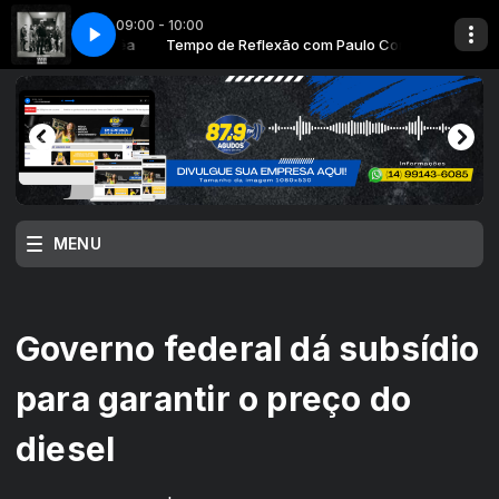
09:00 - 10:00
m Paulo Corrêa
is
GIRO
VH GIRO
Kairos com Cris
Tempo de Reflexão com Paulo Corrêa
MENU
Governo federal dá subsídio
para garantir o preço do
diesel