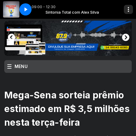
09:00 - 12:30
x Silva
 - Panelada no Neg
Sintonia Total com Alex Silva
Jo㯠Moreno e Silvinho - Panelada no Neg
MENU
Mega-Sena sorteia prêmio
estimado em R$ 3,5 milhões
nesta terça-feira