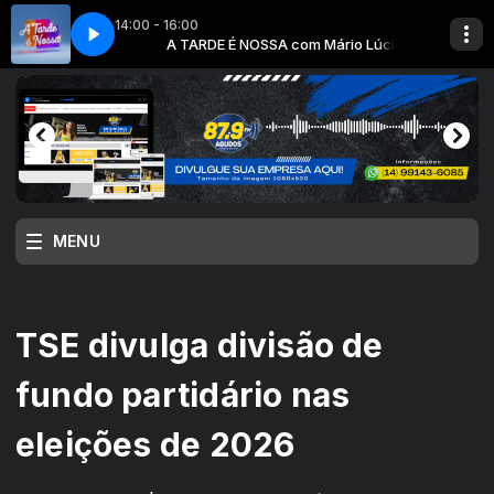
14:00 - 16:00
Mário Lúcio
CM D'Luxe Imports
A TARDE É NOSSA com Mário Lúcio
MENU
TSE divulga divisão de
fundo partidário nas
eleições de 2026