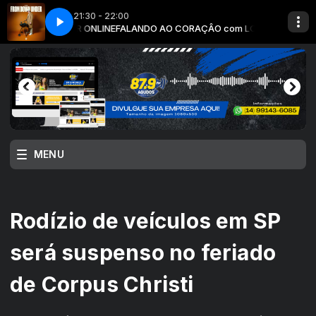
21:30 - 22:00
om LOCUTOR ONLINE
Love
OCUTOR ONLINE
Cyril - The Power Of Love
PLANETA HITS com LOCUTOR ONLINE
FALANDO AO CORAÇÂO com LOCUTOR ONLINE
MENU
Rodízio de veículos em SP
será suspenso no feriado
de Corpus Christi