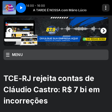
14:00 - 16:00
ar C꠆ala (Ao Vivo)
io Lúcio
A TARDE É NOSSA com Mário Lúcio
Cleiton E Camargo - Cꠑuer Voltar C꠆ala (Ao Vivo)
MENU
TCE-RJ rejeita contas de
Cláudio Castro: R$ 7 bi em
incorreções