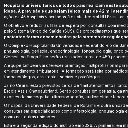
Hospitais universitários de todo o país realizam neste sá
idosa. A previsão é que sejam feitos mais de 42 mil atendim
ação os 45 hospitais vinculados à estatal federal HU Brasil, a
O objetivo é reduzir as filas de espera por consultas com médi
pelo Sistema Único de Saúde (SUS). Os procedimentos que s
pacientes foram encaminhados pelo sistema de regulação
O Complexo Hospitalar da Universidade Federal do Rio de Janei
pneumologia, geriatria, endocrinologia, fonoaudiologia, oncologi
Clementino Fraga Filho serão realizados cerca de 450 procedi
A equipe também vai oferecer orientação multiprofissional pa
em atendimento ambulatorial. A formação será feita por médicos 
fonoaudiólogos, assistentes sociais e psicólogos.
Já no Ceará, estão previstos cerca de 1 mil atendimentos, tanto
Escola Assis Chateaubriand. Serão consultas em geriatria, gastr
exames de mamografia, ultrassonografia, audiometria e laborato
O hospital da Universidade Federal de Roraima é outra unidad
consultas em especialidades como infectologia, pneumologia e 
como nas outras unidades.
Esta é a segunda edição do mutirão em 2026. A primeira, em ma