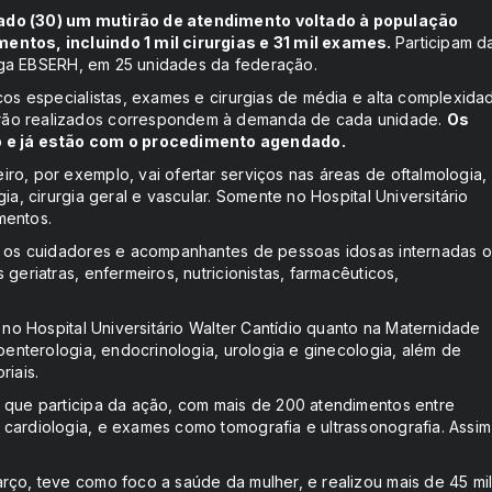
bado (30) um mutirão de atendimento voltado à população
entos, incluindo 1 mil cirurgias e 31 mil exames.
Participam d
ntiga EBSERH, em 25 unidades da federação.
cos especialistas, exames e cirurgias de média e alta complexida
erão realizados correspondem à demanda de cada unidade.
Os
 e já estão com o procedimento agendado.
ro, por exemplo, vai ofertar serviços nas áreas de oftalmologia,
a, cirurgia geral e vascular. Somente no Hospital Universitário
mentos.
ra os cuidadores e acompanhantes de pessoas idosas internadas 
geriatras, enfermeiros, nutricionistas, farmacêuticos,
 no Hospital Universitário Walter Cantídio quanto na Maternidade
oenterologia, endocrinologia, urologia e ginecologia, além de
riais.
e que participa da ação, com mais de 200 atendimentos entre
cardiologia, e exames como tomografia e ultrassonografia. Assim
rço, teve como foco a saúde da mulher, e realizou mais de 45 mi