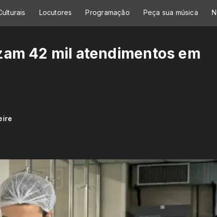
ulturais
Locutores
Programação
Peça sua música
N
lizam 42 mil atendimentos em
eire