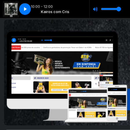
10:00 - 12:00
s
IRO
VH GIRO
Kairos com Cris