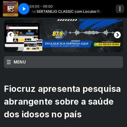
04:00 - 06:00
ocutor Padrão
ta e a Enxada
SERTANEJO CLASSIC com Locutor Padrão
Louren篠& Lourival - A Caneta e a Enxada
MENU
Fiocruz apresenta pesquisa
abrangente sobre a saúde
dos idosos no país