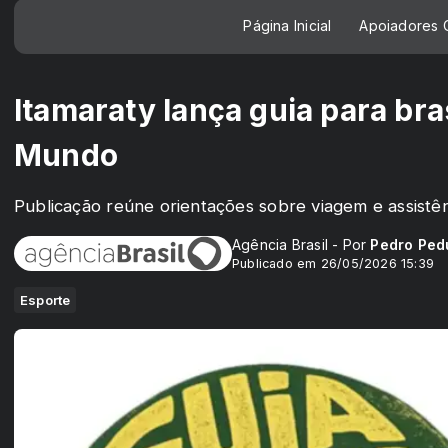
Página Inicial
Apoiadores C
Itamaraty lança guia para bra
Mundo
Publicação reúne orientações sobre viagem e assistên
Agência Brasil - Por
Pedro Ped
Publicado em 26/05/2026 15:39
Esporte