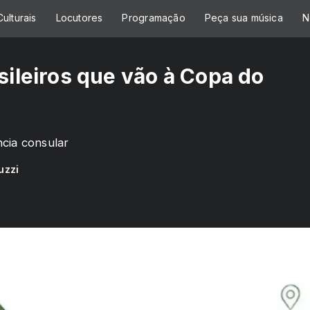
ulturais
Locutores
Programação
Peça sua música
N
sileiros que vão à Copa do
cia consular
uzzi