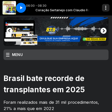
06:00 - 08:30
 Claudio Rosa
㯺inho e xororo
Coração Sertanejo com Claudio Rosa
03 - Fog㯠De Lenha chit㯺inho e xororo
MENU
Brasil bate recorde de
transplantes em 2025
Foram realizados mais de 31 mil procedimentos,
21% a mais que em 2022