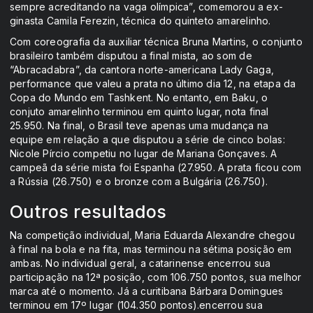
sempre acreditando na vaga olímpica”, comemorou a ex-
ginasta Camila Ferezin, técnica do quinteto amarelinho.
Com coreografia da auxiliar técnica Bruna Martins, o conjunto
brasileiro também disputou a final mista, ao som de
“Abracadabra”, da cantora norte-americana Lady Gaga,
performance que valeu a prata no último dia 12, na etapa da
Copa do Mundo em Tashkent. No entanto, em Baku, o
conjuto amarelinho terminou em quinto lugar, nota final
25.950. Na final, o Brasil teve apenas uma mudança na
equipe em relação a que disputou a série de cinco bolas:
Nicole Pírcio competiu no lugar de Mariana Gonçaves. A
campeã da série mista foi Espanha (27.950. A prata ficou com
a Rússia (26.750) e o bronze com a Bulgária (26.750).
Outros resultados
Na competição individual, Maria Eduarda Alexandre chegou
à final na bola e na fita, mas terminou na sétima posição em
ambas. No individual geral, a catarinense encerrou sua
participação na 12ª posição, com 106.750 pontos, sua melhor
marca até o momento. Já a curitibana Bárbara Domingues
terminou em 17º lugar (104.350 pontos).encerrou sua