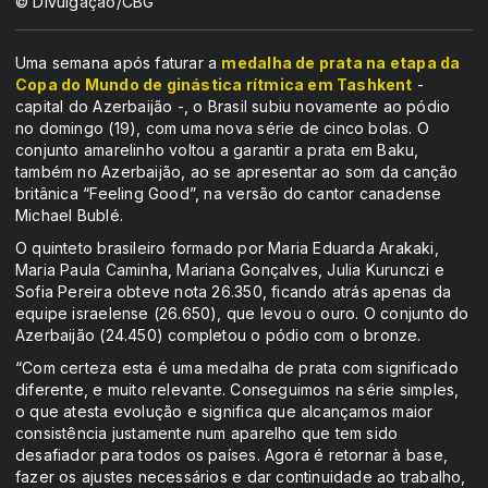
© Divulgação/CBG
Uma semana após faturar a
medalha de prata na etapa da
Copa do Mundo de ginástica rítmica em Tashkent
-
capital do Azerbaijão -, o Brasil subiu novamente ao pódio
no domingo (19), com uma nova série de cinco bolas. O
conjunto amarelinho voltou a garantir a prata em Baku,
também no Azerbaijão, ao se apresentar ao som da canção
britânica “Feeling Good”, na versão do cantor canadense
Michael Bublé.
O quinteto brasileiro formado por Maria Eduarda Arakaki,
Maria Paula Caminha, Mariana Gonçalves, Julia Kurunczi e
Sofia Pereira obteve nota 26.350, ficando atrás apenas da
equipe israelense (26.650), que levou o ouro. O conjunto do
Azerbaijão (24.450) completou o pódio com o bronze.
“Com certeza esta é uma medalha de prata com significado
diferente, e muito relevante. Conseguimos na série simples,
o que atesta evolução e significa que alcançamos maior
consistência justamente num aparelho que tem sido
desafiador para todos os países. Agora é retornar à base,
fazer os ajustes necessários e dar continuidade ao trabalho,