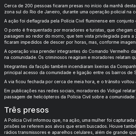
Cerca de 200 pessoas ficaram presas no início da manhã desta s
zona sul do Rio de Janeiro, durante uma operação policial na 
A ação foi deflagrada pela Polícia Civil fluminense em conjunto
O ponto é frequentado por moradores e turistas, que chegam ce
paisagem ao redor do morro, que tem vista privilegiada para a z
ficaram impedidos de descer por horas, mas, conforme imagens a
A operação visa prender integrantes do Comando Vermelho da
na comunidade. Os criminosos reagiram e moradores relatam que
Integrantes da facção também incendiaram lixeiras da Compan
principal acesso da comunidade e ligação entre os bairros de
A via ficou fechada por cerca de meia hora, e o trânsito voltou 
Em publicações nas redes sociais, moradores do Vidigal relata
passagem de helicópteros da Polícia Civil sobre a comunidade. 
Três presos
A Polícia Civil informou que, na ação, uma mulher foi capturad
prisões se referem aos alvos que eram buscados. Houve també
rádios transmissores e aparelhos celulares, além de grande qu