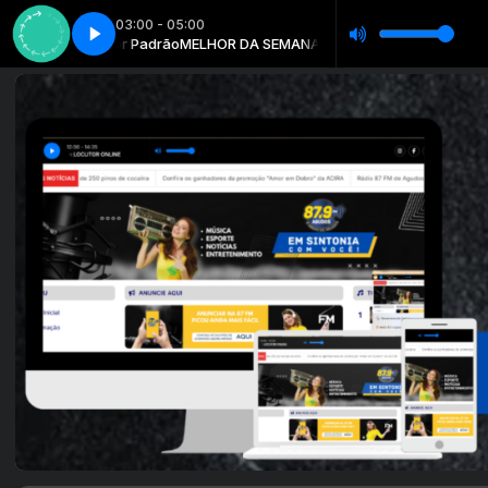
03:00 - 05:00
 Locutor Padrão
pleto
No break - Completo
MELHOR DA SEMANA com Locutor Padrão