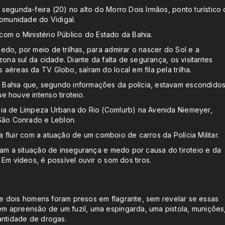
egunda-feira (20) no alto do Morro Dois Irmãos, ponto turístico 
comunidade do Vidigal.
 com o Ministério Público do Estado da Bahia.
do, por meio de trilhas, para admirar o nascer do Sol e a
ona sul da cidade. Diante da falta de segurança, os visitantes
éreas da TV Globo, saíram do local em fila pela trilha.
 Bahia que, segundo informações da polícia, estavam escondido
 houve intenso tiroteio.
hia de Limpeza Urbana do Rio (Comlurb) na Avenida Niemeyer,
 São Conrado e Leblon.
a fluir com a atuação de um comboio de carros da Polícia Militar.
ram a situação de insegurança e medo por causa do tiroteio e da
Em vídeos, é possível ouvir o som dos tiros.
a e dois homens foram presos em flagrante, sem revelar se essas
m apreensão de um fuzil, uma espingarda, uma pistola, munições
antidade de drogas.