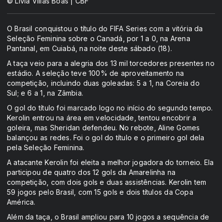
© Lívia Villas Boas | CBF
O Brasil conquistou o título do FIFA Series com a vitória da
Seleção Feminina sobre o Canadá, por 1 a 0, na Arena
Pantanal, em Cuiabá, na noite deste sábado (18).
A taça veio para a alegria dos 13 mil torcedores presentes no
estádio. A seleção teve 100% de aproveitamento na
competição, incluindo duas goleadas: 5 a 1, na Coreia do
Sul; e 6 a 1, na Zâmbia.
O gol do título foi marcado logo no início do segundo tempo.
Kerolin entrou na área em velocidade, tentou encobrir a
goleira, mas Sheridan defendeu. No rebote, Aline Gomes
balançou as redes. Foi o gol do título e o primeiro gol dela
pela Seleção Feminina.
A atacante Kerolin foi eleita a melhor jogadora do torneio. Ela
participou de quatro dos 12 gols da Amarelinha na
competição, com dois gols e duas assistências. Kerolin tem
59 jogos pelo Brasil, com 15 gols e dois títulos da Copa
América.
Além da taça, o Brasil ampliou para 10 jogos a sequência de