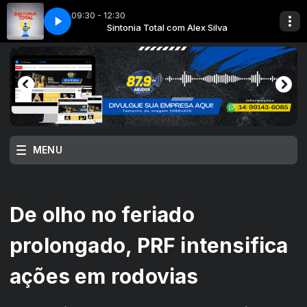
09:30 - 12:30
x Silva
L
Sintonia Total com Alex Silva
SORVETERIA CENTRAL
MENU
De olho no feriado
prolongado, PRF intensifica
ações em rodovias