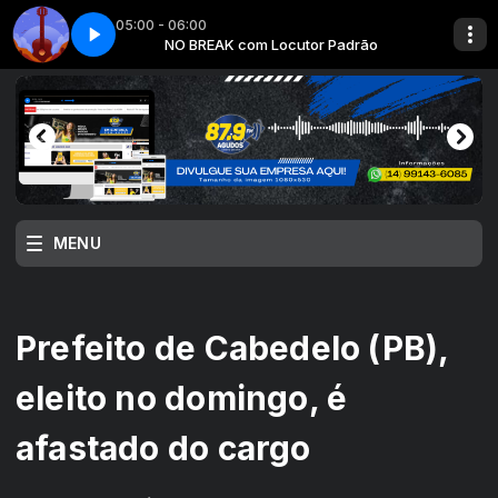
05:00 - 06:00
 Padrão
rte 2
NO BREAK com Locutor Padrão
Sertanejo saudade - Parte 2
MENU
Prefeito de Cabedelo (PB),
eleito no domingo, é
afastado do cargo