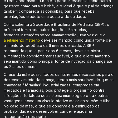
e reduzindo riscos durante o parto. É essencial tanto para a
gestante como para o bebê, e o ideal é que o pai da criança
também compareça às consultas, para que receba
orientações e adote uma postura de cuidado.
Como salienta a Sociedade Brasileira de Pediatria (SBP), o
pré-natal tem ainda outras funções. Entre elas,
fornecer instruções sobre amamentação, uma vez que o
aleitamento materno
deve ser mantido como única fonte de
alimento do bebê até os 6 meses de idade. A SBP
recomenda que, a partir dos 6 meses, deve-se iniciar a
alimentação complementar saudável, e que o leite materno
seja mantido como principal fonte de nutrição da criança até
os 2 anos ou mais.
O leite da mãe possui todos os nutrientes necessários para o
desenvolvimento da criança, sendo mais saudável do que as
chamadas "fórmulas" industrializadas, compradas em
mercados e farmácias, pois protege o organismo contra
infecções, fortalece seu sistema imunológico e traz outras
vantagens, como um vínculo afetivo maior entre mãe e filho.
No caso da mãe, o que se observa é a diminuição da
probabilidade de desenvolver câncer e ajuda na
recuperação pós-parto.