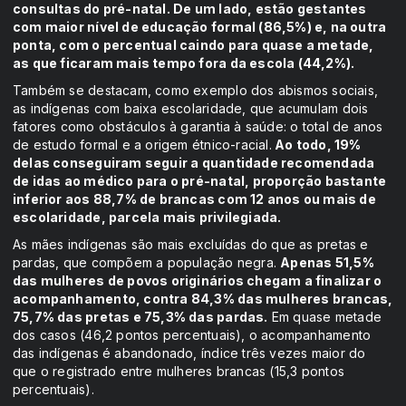
consultas do pré-natal. De um lado, estão gestantes
com maior nível de educação formal (86,5%) e, na outra
ponta, com o percentual caindo para quase a metade,
as que ficaram mais tempo fora da escola (44,2%).
Também se destacam, como exemplo dos abismos sociais,
as indígenas com baixa escolaridade, que acumulam dois
fatores como obstáculos à garantia à saúde: o total de anos
de estudo formal e a origem étnico-racial.
Ao todo, 19%
delas conseguiram seguir a quantidade recomendada
de idas ao médico para o pré-natal, proporção bastante
inferior aos 88,7% de brancas com 12 anos ou mais de
escolaridade, parcela mais privilegiada.
As mães indígenas são mais excluídas do que as pretas e
pardas, que compõem a população negra.
Apenas 51,5%
das mulheres de povos originários chegam a finalizar o
acompanhamento, contra 84,3% das mulheres brancas,
75,7% das pretas e 75,3% das pardas.
Em quase metade
dos casos (46,2 pontos percentuais), o acompanhamento
das indígenas é abandonado, índice três vezes maior do
que o registrado entre mulheres brancas (15,3 pontos
percentuais).