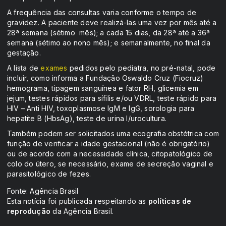
A frequência das consultas varia conforme o tempo de
gravidez. A paciente deve realizá-las uma vez por mês até a
28ª semana (sétimo mês); a cada 15 dias, da 28ª até a 36ª
semana (sétimo ao nono mês); e semanalmente, no final da
gestação.
A lista de
exames
pedidos pelo pediatra, no pré-natal, pode
incluir, como informa a Fundação Oswaldo Cruz (Fiocruz)
hemograma, tipagem sanguínea e fator RH, glicemia em
jejum, testes rápidos para sífilis e/ou VDRL, teste rápido para
HIV – Anti HIV, toxoplasmose IgM e IgG, sorologia para
hepatite B (HbsAg), teste de urina I/urocultura.
Também podem ser solicitados uma ecografia obstétrica com
função de verificar a idade gestacional (não é obrigatório)
ou de acordo com a necessidade clínica, citopatológico de
colo do útero, se necessário, exame de secreção vaginal e
parasitológico de fezes.
Fonte: Agência Brasil
Esta notícia foi publicada respeitando as
políticas de
reprodução
da Agência Brasil.