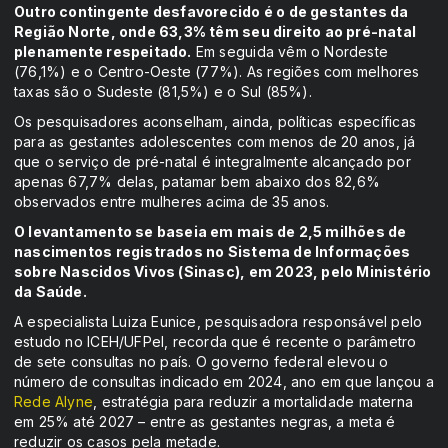
Outro contingente desfavorecido é o de gestantes da
Região Norte, onde 63,3% têm seu direito ao pré-natal
plenamente respeitado.
Em seguida vêm o Nordeste
(76,1%) e o Centro-Oeste (77%). As regiões com melhores
taxas são o Sudeste (81,5%) e o Sul (85%).
Os pesquisadores aconselham, ainda, políticas específicas
para as gestantes adolescentes com menos de 20 anos, já
que o serviço de pré-natal é integralmente alcançado por
apenas 67,7% delas, patamar bem abaixo dos 82,6%
observados entre mulheres acima de 35 anos.
O levantamento se baseia em mais de 2,5 milhões de
nascimentos registrados no Sistema de Informações
sobre Nascidos Vivos (Sinasc), em 2023, pelo Ministério
da Saúde.
A especialista Luiza Eunice, pesquisadora responsável pelo
estudo no ICEH/UFPel, recorda que é recente o parâmetro
de sete consultas no país. O governo federal elevou o
número de consultas indicado em 2024, ano em que lançou a
Rede Alyne
, estratégia para reduzir a mortalidade materna
em 25% até 2027 – entre as gestantes negras, a meta é
reduzir os casos pela metade.