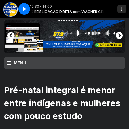
12:30 - 14:00
SAR E BETO REIS
CM D'Luxe Imports
LIGAÇÃO DIRETA com WAGNER CESAR E BETO REIS
MENU
Pré-natal integral é menor
entre indígenas e mulheres
com pouco estudo