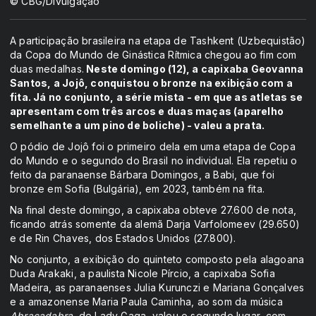
© CBG/Divulgação
A participação brasileira na etapa de Tashkent (Uzbequistão)
da Copa do Mundo de Ginástica Rítmica chegou ao fim com
duas medalhas.
Neste domingo (12), a capixaba Geovanna
Santos, a Jojô, conquistou o bronze na exibição com a
fita. Já no conjunto, a série mista - em que as atletas se
apresentam com três arcos e duas maças (aparelho
semelhante a um pino de boliche) - valeu a prata.
O pódio de Jojô foi o primeiro dela em uma etapa de Copa
do Mundo e o segundo do Brasil no individual. Ela repetiu o
feito da paranaense Bárbara Domingos, a Babi, que foi
bronze em Sofia (Bulgária), em 2023, também na fita.
Na final deste domingo, a capixaba obteve 27.600 de nota,
ficando atrás somente da alemã Darja Varfolomeev (29.650)
e de Rin Chaves, dos Estados Unidos (27.800).
No conjunto, a exibição do quinteto composto pela alagoana
Duda Arakaki, a paulista Nicole Pírcio, a capixaba Sofia
Madeira, as paranaenses Julia Kurunczi e Mariana Gonçalves
e a amazonense Maria Paula Caminha, ao som da música
Abracadabra
, de Lady Gaga, valeu o segundo lugar, com