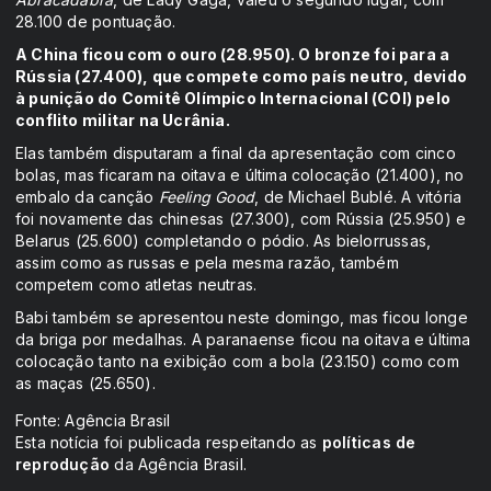
28.100 de pontuação.
A China ficou com o ouro (28.950). O bronze foi para a
Rússia (27.400), que compete como país neutro, devido
à punição do Comitê Olímpico Internacional (COI) pelo
conflito militar na Ucrânia.
Elas também disputaram a final da apresentação com cinco
bolas, mas ficaram na oitava e última colocação (21.400), no
embalo da canção
Feeling Good
, de Michael Bublé. A vitória
foi novamente das chinesas (27.300), com Rússia (25.950) e
Belarus (25.600) completando o pódio. As bielorrussas,
assim como as russas e pela mesma razão, também
competem como atletas neutras.
Babi também se apresentou neste domingo, mas ficou longe
da briga por medalhas. A paranaense ficou na oitava e última
colocação tanto na exibição com a bola (23.150) como com
as maças (25.650).
Fonte: Agência Brasil
Esta notícia foi publicada respeitando as
políticas de
reprodução
da Agência Brasil.