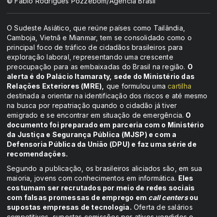
© Fabio Rodrigues Pozzebom/Agência Brasil
O Sudeste Asiático, que reúne países como Tailândia,
Camboja, Vietnã e Mianmar, tem se consolidado como o
principal foco de tráfico de cidadãos brasileiros para
exploração laboral, representando uma crescente
preocupação para as embaixadas do Brasil na região.
O
alerta é do Palácio Itamaraty, sede do Ministério das
Relações Exteriores (MRE),
que formulou uma
cartilha
destinada a orientar na identificação dos riscos e até mesmo
na busca por repatriação quando o cidadão já tiver
emigrado e se encontrar em situação de emergência.
O
documento foi preparado em parceria com o Ministério
da Justiça e Segurança Pública (MJSP) e com a
Defensoria Pública da União (DPU) e faz uma série de
recomendações.
Segundo a publicação, os brasileiros aliciados são, em sua
maioria, jovens com conhecimentos em informática.
Eles
costumam ser recrutados por meio de redes sociais
com falsas promessas de emprego em
call centers
ou
supostas empresas de tecnologia.
Oferta de salários
competitivos, supostas comissões por ativos vendidos e