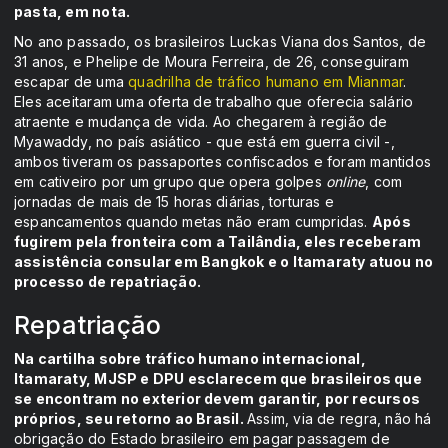
pasta, em nota.
No ano passado, os brasileiros Luckas Viana dos Santos, de
31 anos, e Phelipe de Moura Ferreira, de 26, conseguiram
escapar de uma
quadrilha de tráfico humano em Mianmar
.
Eles aceitaram uma oferta de trabalho que oferecia salário
atraente e mudança de vida. Ao chegarem à região de
Myawaddy, no país asiático - que está em guerra civil -,
ambos tiveram os passaportes confiscados e foram mantidos
em cativeiro por um grupo que opera golpes
online
, com
jornadas de mais de 15 horas diárias, torturas e
espancamentos quando metas não eram cumpridas.
Após
fugirem pela fronteira com a Tailândia, eles receberam
assistência consular em Bangkok e o Itamaraty atuou no
processo de repatriação.
Repatriação
Na cartilha sobre tráfico humano internacional,
Itamaraty, MJSP e DPU esclarecem que brasileiros que
se encontram no exterior devem garantir, por recursos
próprios, seu retorno ao Brasil.
Assim, via de regra, não há
obrigação do Estado brasileiro em pagar passagem de