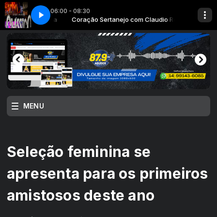
06:00 - 08:30
 Claudio Rosa
O - AMOR A TRES
Coração Sertanejo com Claudio Rosa
CHITAOZINHO E XORORO - AMOR A TRES
MENU
Seleção feminina se
apresenta para os primeiros
amistosos deste ano