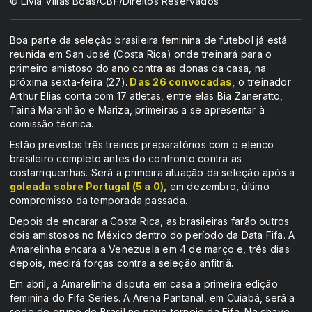
© Lívia Villas Boas/CBF/Direitos Reservados
Boa parte da seleção brasileira feminina de futebol já está
reunida em San José (Costa Rica) onde treinará para o
primeiro amistoso do ano contra as donas da casa, na
próxima sexta-feira (27).
Das 26 convocadas,
o treinador
Arthur Elias conta com 17 atletas, entre elas Bia Zaneratto,
Tainá Maranhão e Mariza, primeiras a se apresentar à
comissão técnica.
Estão previstos três treinos preparatórios com o elenco
brasileiro completo antes do confronto contra as
costarriquenhas. Será a primeira atuação da seleção após a
goleada sobre Portugal (5 a 0)
, em dezembro, último
compromisso da temporada passada.
Depois de encarar a Costa Rica, as brasileiras farão outros
dois amistosos no México dentro do período da Data Fifa. A
Amarelinha encara a Venezuela em 4 de março e, três dias
depois, medirá forças contra a seleção anfitriã.
Em abril, a Amarelinha disputa em casa a primeira edição
feminina do Fifa Series. A Arena Pantanal, em Cuiabá, será a
sede do grupo do Brasil no novo torneio da Fifa. Na chave