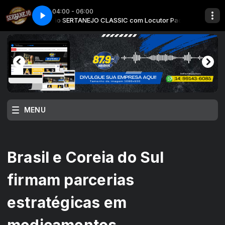
04:00 - 06:00
ocutor Padrão
Crises De Amor
SERTANEJO CLASSIC com Locutor Padrão
Jo㯠Mineiro & Marciano - Crises De Amor
MENU
Brasil e Coreia do Sul
firmam parcerias
estratégicas em