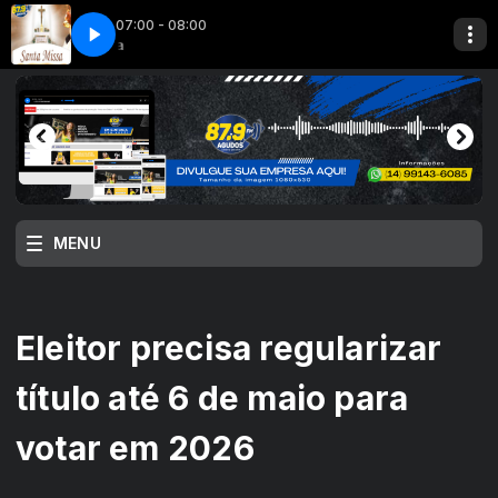
07:00 - 08:00
ssa
Missa
MISSA APARECIDA
MENU
Eleitor precisa regularizar
título até 6 de maio para
votar em 2026