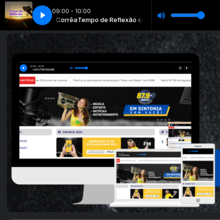
09:00 - 10:00
com Paulo Corrêa
ita (Part. Perla)
Daniel - Mercedita (Part. Perla)
Tempo de Reflexão com Paulo Corrêa