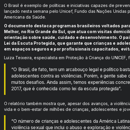
O Brasil é exemplo de políticas e iniciativas capazes de preven
lançado nesta semana pelo Unicef, Fundo das Nações Unidas p
Americana da Saúde.
O documento destaca programas brasileiros voltados para
Melhor, no Rio Grande do Sul, que atua com visitas domici
orientação sobre saúde, cuidado e desenvolvimento. O paí
Lei da Escuta Protegida, que garante que crianças e adol
em espaços seguros e por profissionais capacitados, evit
Luiza Teixeira, especialista em Proteção à Criança do UNICEF, f
“O Brasil, de fato, tem um arcabouço legal e político bas
adolescentes contra as violências. Porém, a gente sabe q
muitos desafios. Ainda assim, temos experiências concr
2017, que é conhecida como lei da escuta protegida”.
O relatório também mostra que, apesar dos avanços, a violên
vida e o bem-estar de milhões de crianças, adolescentes e jove
“O número de crianças e adolescentes da América Latina q
violência sexual que inclui o abuso e exploração e violên