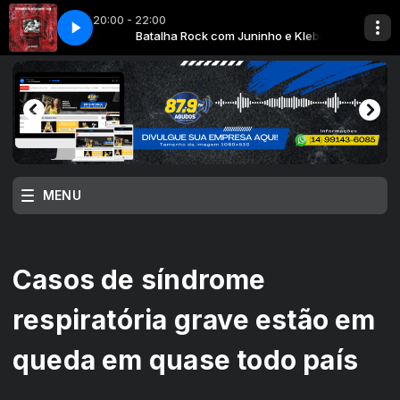
20:00 - 22:00
tal Catastrophe Film
inho e Klebão
Batalha Rock com Juninho e Klebão
La Dispute - Environmental Catastrophe Film
MENU
Casos de síndrome
respiratória grave estão em
queda em quase todo país