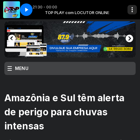
21:30 - 00:00
eat_ Talina Soumia
R ONLINE
TOP PLAY com LOCUTOR ONLINE
11 Temps Pour Temps - Feat_ Talina Soumia
MENU
Amazônia e Sul têm alerta
de perigo para chuvas
intensas