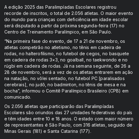
A edição 2025 das Paralimpíadas Escolares registrou
recorde de inscritos, o total de 2.056 atletas. O maior evento
do mundo para crianças com deficiência em idade escolar
será disputado a partir da próxima segunda-feira (17) no
Centro de Treinamento Paralímpico, em São Paulo.
“Na primeira fase do evento, de 17 a 21 de novembro, os
atletas competirão no atletismo, no tênis em cadeira de
rodas, no halterofilismo, no futebol de cegos, no basquete
em cadeira de rodas 3×3, no goalball, no taekwondo e no
rúgbi em cadeira de rodas. Já na semana seguinte, de 26 a
28 de novembro, será a vez de os atletas entrarem em ação
na natação, no vôlei sentado, no futebol PC [paralisados
cerebrais], no judô, no badminton, no tênis de mesa e na
bocha”, informou o Comitê Paralímpico Brasileiro (CPB) em
comunicado.
Os 2.056 atletas que participarão das Paralimpíadas
Escolares são oriundos das 27 unidades federativas do país
e têm idades entre 10 e 18 anos. O estado com maior número
de representantes é São Paulo, com 316 atletas, seguido de
Minas Gerais (181) e Santa Catarina (177).