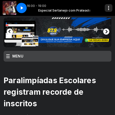
16:00 - 19:00
m Prateado
 - Cesar e Paulinho
Especial Sertanejo com Prateado
Se Tiver Mulher N󩳠Vai - Cesar e Paulinho
MENU
Paralimpíadas Escolares
registram recorde de
inscritos