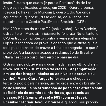
lesão. É claro que quero [ir para a Paralimpíada de Los
Angeles, nos Estados Unidos, em 2028]. Quero o penta,
[depois] o hexa [nos Mundiais], quero tudo. Até onde
aguentar, eu quero ir", disse Jerusa, de 43 anos, em
depoimento ao Comitê Paralímpico Brasileiro (CPB).
Nos 200 metros da classe T2 (baixa visão), Clara Daniele,
estreante em Mundiais, inicialmente foi prata. No entanto, o
CPB entrou com protesto contra a venezuelana Alejandra
Lopez, ganhadora da prova, alegando que o atleta-guia a
teria puxado antes de cruzar a linha de chegada – o que é
proibido. A arbitragem acatou a reclamação do Brasil, e
Clara herdou o ouro, terceiro do país no dia
.
O Brasil ainda obteve mais duas medalhas no último dia em
Nova Déli.
Nos 200 metros da classe T47 (amputação
em um dos braços, abaixo ou ao nível do cotovelo ou
punho), Maria Clara Augusto foi prata
e chegou ao
terceiro pódio dela na Índia, um recorde entre os brasileiros
neste Mundial.
Já no arremesso de peso para atletas com
deficiência de membros inferiores, que reuniu as
classes F42 (sem prótese) e F63 (com prótese),
Edenilson Floriani levou o bronze
e quebrou seu próprio