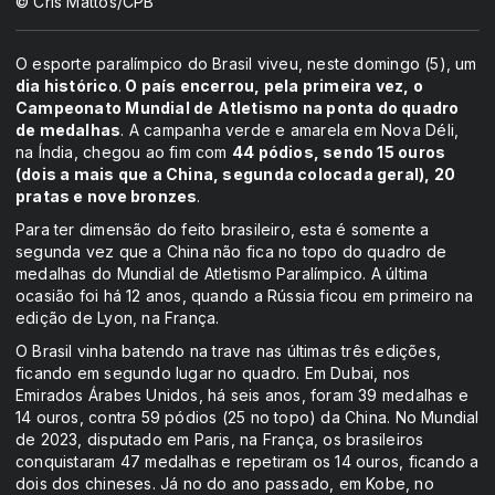
© Cris Mattos/CPB
O esporte paralímpico do Brasil viveu, neste domingo (5), um
dia histórico
.
O país encerrou, pela primeira vez, o
Campeonato Mundial de Atletismo na ponta do quadro
de medalhas
. A campanha verde e amarela em Nova Déli,
na Índia, chegou ao fim com
44 pódios, sendo 15 ouros
(dois a mais que a China, segunda colocada geral), 20
pratas e nove bronzes
.
Para ter dimensão do feito brasileiro, esta é somente a
segunda vez que a China não fica no topo do quadro de
medalhas do Mundial de Atletismo Paralímpico. A última
ocasião foi há 12 anos, quando a Rússia ficou em primeiro na
edição de Lyon, na França.
O Brasil vinha batendo na trave nas últimas três edições,
ficando em segundo lugar no quadro. Em Dubai, nos
Emirados Árabes Unidos, há seis anos, foram 39 medalhas e
14 ouros, contra 59 pódios (25 no topo) da China. No Mundial
de 2023, disputado em Paris, na França, os brasileiros
conquistaram 47 medalhas e repetiram os 14 ouros, ficando a
dois dos chineses. Já no do ano passado, em Kobe, no