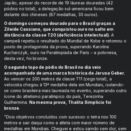
Japão, apesar do recorde de 19 láureas douradas (42
pódios no total), a delegação sul-americana ficou bem
distante dos chineses (87 medalhas, 33 ouros).
O domingo começou dourado para o Brasil graças a
Zileide Cassiano, que conquistou ouro no salto em
distância da classe T20 (deficiência intelectual)
. A
campeã repetiu o resultado do Mundial de Kobe e retomou o
posto de protagonista da prova, superando Karolina
Kucharczyk, ouro na Paralimpíada de Paris – a polonesa,
desta vez, foi bronze.
O segundo topo de pódio do Brasil no dia veio
acompanhado de uma marca histórica de Jerusa Geber.
Ao vencer os 200 metros da classe T11 (cego total), a
velocista chegou à 13ª medalha dela em Mundiais, isolando-
se como brasileira mais laureada no evento, superando outro
ícone do atletismo paralímpico do país, Terezinha
Guilhermina.
Na mesma prova, Thalita Simplício foi
bronze
.
"Dois objetivos concluídos com sucesso: o tetra nos 100
metros e sair daqui como a atleta com maior número de
medalhas em Mundiais. Cheguei e estou saindo sem dor, sem