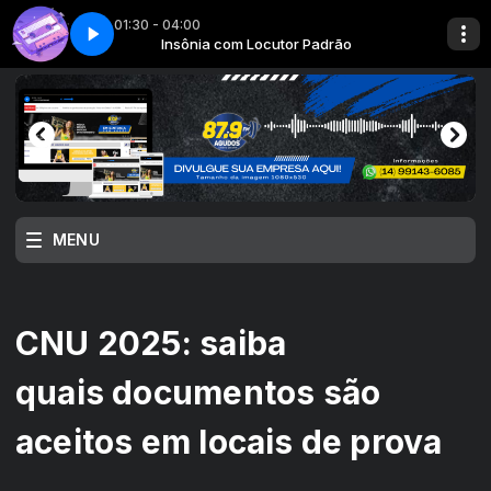
01:30 - 04:00
drão
e 1
m Locutor Padrão
Insônia com Locutor Padrão
The music of time - Parte 1
SERTANEJO CLASSIC com Locutor Padrão
MENU
CNU 2025: saiba
quais documentos são
aceitos em locais de prova