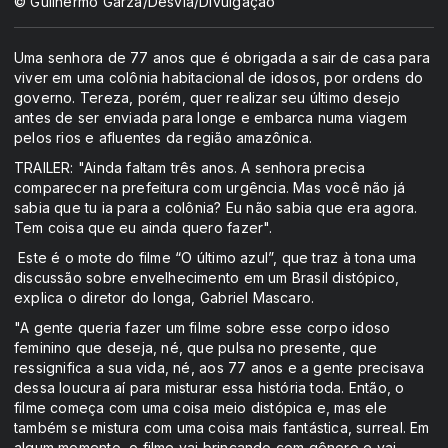
© Guilhermo Garza/Desvia/Divulgação
Uma senhora de 77 anos que é obrigada a sair de casa para
viver em uma colônia habitacional de idosos, por ordens do
governo. Tereza, porém, quer realizar seu último desejo
antes de ser enviada para longe e embarca numa viagem
pelos rios e afluentes da região amazônica.
TRAILER: "Ainda faltam três anos. A senhora precisa
comparecer na prefeitura com urgência. Mas você não já
sabia que tu ia para a colônia? Eu não sabia que era agora.
Tem coisa que eu ainda quero fazer".
Este é o mote do filme “O último azul”, que traz à tona uma
discussão sobre envelhecimento em um Brasil distópico,
explica o diretor do longa, Gabriel Mascaro.
"A gente queria fazer um filme sobre esse corpo idoso
feminino que deseja, né, que pulsa no presente, que
ressignifica a sua vida, né, aos 77 anos e a gente precisava
dessa loucura aí para misturar essa história toda. Então, o
filme começa com uma coisa meio distópica e, mas ele
também se mistura com uma coisa mais fantástica, surreal. Em
algum momento, o filme vai brincando com gênero e vai