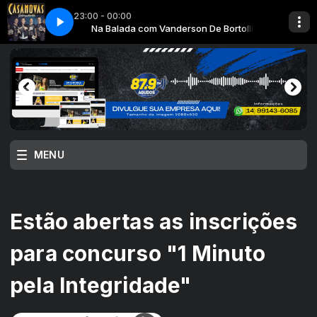
23:00 - 00:00
e Bortolli
d
Na Balada com Vanderson De Bortolli
20 - Don_t You Worry Child
MENU
Estão abertas as inscrições
para concurso "1 Minuto
pela Integridade"