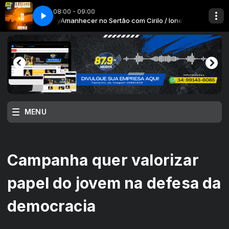
08:00 - 09:00
Digital Remaster
Ione / Stefany
Amanhecer no Sertão com Cirilo / Ione / Stefany
044 - Gilberto e Gilmar - So Mais Uma Vez - 1998 Digital
MENU
Campanha quer valorizar
papel do jovem na defesa da
democracia