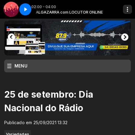
02:00 - 04:00
ONLINE
NLINE
Algazarra - Parte 8
ALGAZARRA com LOCUTOR ONLINE
VIBE TOTAL com LOCUTOR ONLINE
MENU
25 de setembro: Dia
Nacional do Rádio
Publicado em 25/09/2021 13:32
Variedades