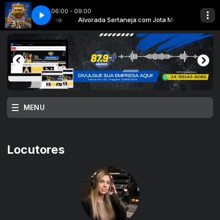
06:00 - 09:00
ja com Jota Moreno
2026
ALVORADA 2026
Alvorada Sertaneja com Jota Moreno
MENU
Locutores