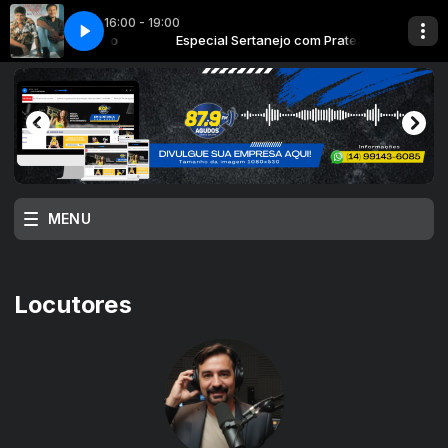
16:00 - 19:00
nejo com Prateado
ou - Chico Rey e Parana
Especial Sertanejo com Prateado
Voce Me Enganou - Chico Rey e Parana
MENU
Locutores